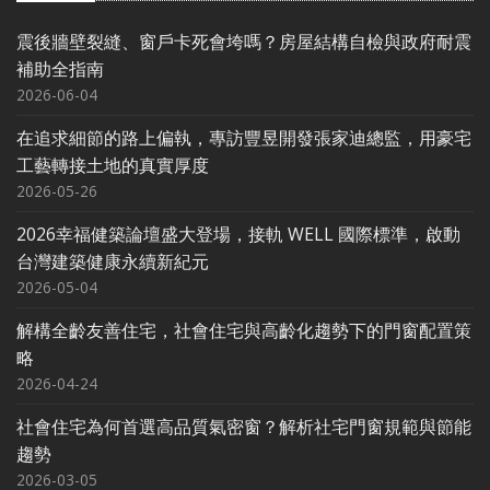
震後牆壁裂縫、窗戶卡死會垮嗎？房屋結構自檢與政府耐震
補助全指南
2026-06-04
在追求細節的路上偏執，專訪豐昱開發張家迪總監，用豪宅
工藝轉接土地的真實厚度
2026-05-26
2026幸福健築論壇盛大登場，接軌 WELL 國際標準，啟動
台灣建築健康永續新紀元
2026-05-04
解構全齡友善住宅，社會住宅與高齡化趨勢下的門窗配置策
略
2026-04-24
社會住宅為何首選高品質氣密窗？解析社宅門窗規範與節能
趨勢
2026-03-05