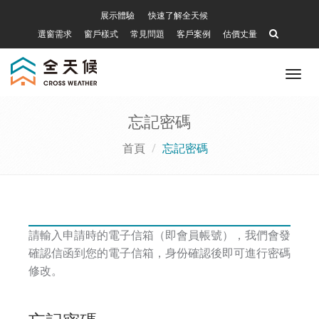
展示體驗
快速了解全天候
選窗需求
窗戶樣式
常見問題
客戶案例
估價丈量
Tog
nav
忘記密碼
首頁
忘記密碼
請輸入申請時的電子信箱（即會員帳號），我們會發
確認信函到您的電子信箱，身份確認後即可進行密碼
修改。