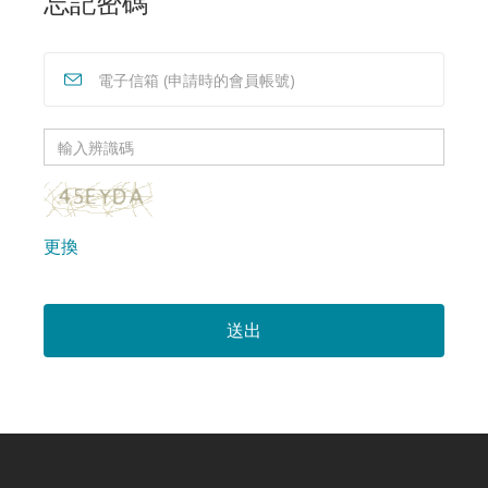
忘記密碼
輸
入
辨
辨
識
識
更換
碼
碼
圖
片
送出