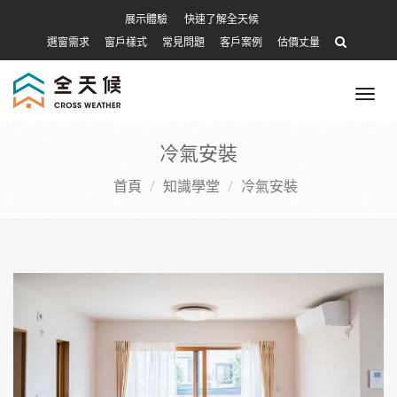
展示體驗
快速了解全天候
選窗需求
窗戶樣式
常見問題
客戶案例
估價丈量
Tog
nav
冷氣安裝
首頁
知識學堂
冷氣安裝