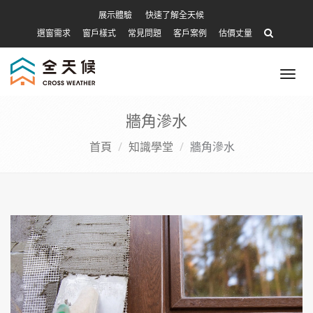
展示體驗
快速了解全天候
選窗需求
窗戶樣式
常見問題
客戶案例
估價丈量
Tog
nav
牆角滲水
首頁
知識學堂
牆角滲水