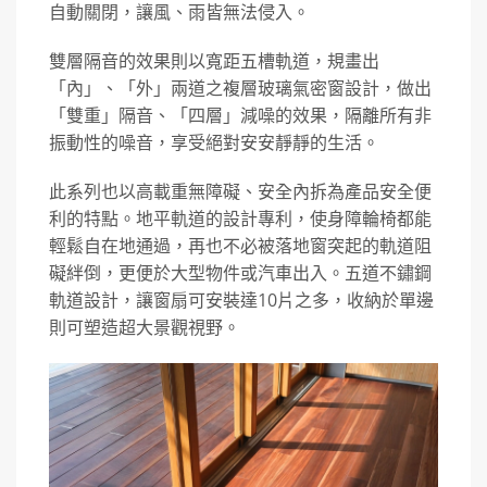
自動關閉，讓風、雨皆無法侵入。
雙層隔音的效果則以寬距五槽軌道，規畫出
「內」、「外」兩道之複層玻璃氣密窗設計，做出
「雙重」隔音、「四層」減噪的效果，隔離所有非
振動性的噪音，享受絕對安安靜靜的生活。
此系列也以高載重無障礙、安全內拆為產品安全便
利的特點。地平軌道的設計專利，使身障輪椅都能
輕鬆自在地通過，再也不必被落地窗突起的軌道阻
礙絆倒，更便於大型物件或汽車出入。五道不鏽鋼
軌道設計，讓窗扇可安裝達10片之多，收納於單邊
則可塑造超大景觀視野。