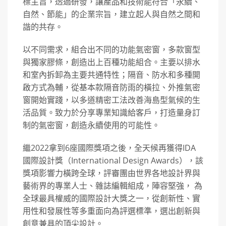
標主旨，透過研發，讓產品和技術能符合「永續、
自然、節能」的企業宗旨，建立起人與自然之間和
諧的共存。
以不同需求，組合出不同的功能氣密窗，多款窗型
與獨家膠條，創造出上百種功能組合。主要以排水
和室內拆卸為主要共通特性；隔音、防水和多種開
啟方式為輔，從基本款隔音防雨的橫拉、外推氣密
窗開始實踐，以多道精密工法改善海島型氣候的生
活品質。致力於分享專業知識給客戶，打造量身訂
制的氣密窗，創造永續使用的可能性。
繼2022拿到6座國際獎項之後，全天候再獲得IDA
國際設計獎（International Design Awards），該
獎項影響力橫跨全球，評審團由世界各地設計界與
藝術界的專業人士、雜誌編輯組成，陣容堅強， 為
全球最具權威的國際設計大獎之一，從創新性、實
用性和發展性等多重面向為評選標準，選出創新與
創意兼具的頂尖設計。