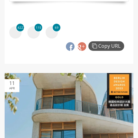
4227
115
69
Copy URL
11
APR