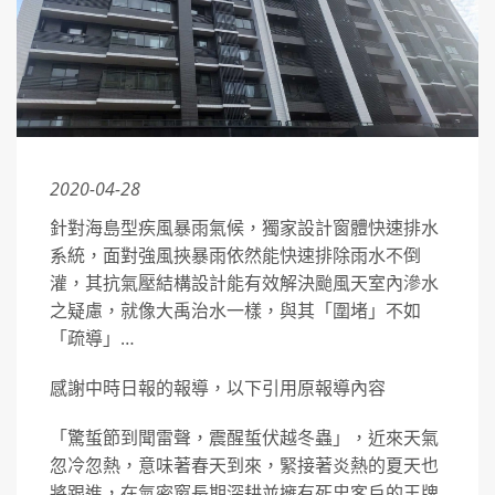
2020-04-28
針對海島型疾風暴雨氣候，獨家設計窗體快速排水
系統，面對強風挾暴雨依然能快速排除雨水不倒
灌，其抗氣壓結構設計能有效解決颱風天室內滲水
之疑慮，就像大禹治水一樣，與其「圍堵」不如
「疏導」…
感謝中時日報的報導，以下引用原報導內容
「驚蜇節到聞雷聲，震醒蜇伏越冬蟲」，近來天氣
忽冷忽熱，意味著春天到來，緊接著炎熱的夏天也
將跟進，在氣密窗長期深耕並擁有死忠客戶的王牌