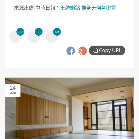
來源出處-中時日報：
王牌鋼鋁 推全天候氣密窗
2885
116
69
Copy URL
24
MAR