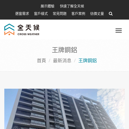
展示體驗
快速了解全天候
選窗需求
窗戶樣式
常見問題
客戶案例
估價丈量
Tog
nav
王牌鋼鋁
首頁
最新消息
王牌鋼鋁