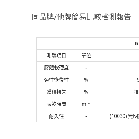
同品牌/他牌簡易比較檢測報告
G
測驗項目
單位
膠體軟硬度
-
彈性恢復性
%
體積損失
%
損
表乾時間
min
耐久性
-
(10030) 