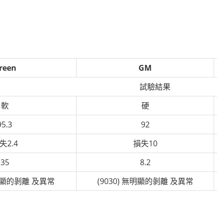
reen
GM
試驗結果
軟
硬
95.3
92
失2.4
損失10
35
8.2
無明顯的剝離 及異常
(9030) 無明顯的剝離 及異常