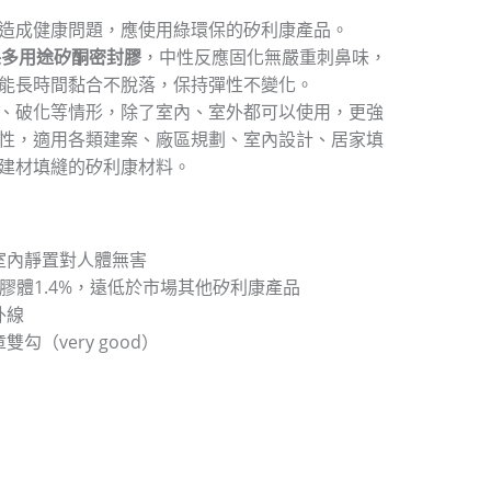
發造成健康問題，應使用綠環保的矽利康產品。
色環保多用途矽酮密封膠
，中性反應固化無嚴重刺鼻味，
能長時間黏合不脫落，保持彈性不變化。
、破化等情形，除了室內、室外都可以使用，更強
特性，適用各類建案、廠區規劃、室內設計、居家填
建材填縫的矽利康材料。
室內靜置對人體無害
佔膠體1.4%，遠低於市場其他矽利康產品
外線
勾（very good）