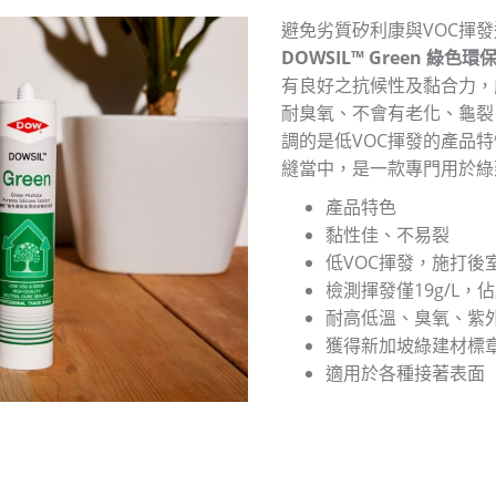
避免劣質矽利康與VOC揮
DOWSIL™ Green 綠
有良好之抗候性及黏合力，
耐臭氧、不會有老化、龜裂
調的是低VOC揮發的產品
縫當中，是一款專門用於綠
產品特色
黏性佳、不易裂
低VOC揮發，施打後
檢測揮發僅19g/L，
耐高低溫、臭氧、紫
獲得
新加坡綠建材標章雙
適用於各種接著表面