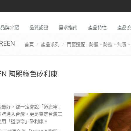
品牌介紹
品質認證
需求指南
產品特性
產品
REEN
首頁
產品系列
門窗選配 - 防霾、防盜、無毒
REEN 陶熙綠色矽利康
牌最好，都一定會說「道康寧」
品牌進入台灣，更是奠定台灣工
使用「道康寧」矽利康。