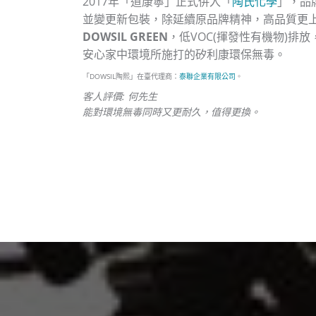
2017年「道康寧」正式併入「
陶氏化學
」，品
並變更新包裝，除延續原品牌精神，高品質更
DOWSIL GREEN
，低VOC(揮發性有機物)排
安心家中環境所施打的矽利康環保無毒。
「DOWSIL陶熙」在臺代理商：
泰聯企業有限公司
。
客人評價:
何先生
能對環境無毒同時又更耐久，值得更換。