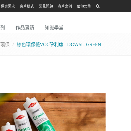
選窗需求
窗戶樣式
常見問題
客戶案例
估價丈量
系列
作品實績
知識學堂
、環保
綠色環保低VOC矽利康 - DOWSIL GREEN