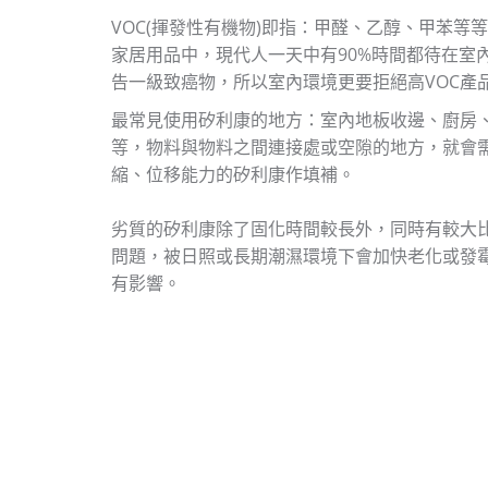
VOC(揮發性有機物)即指：甲醛、乙醇、甲苯等
家居用品中，現代人一天中有90%時間都待在室
告一級致癌物，所以室內環境更要拒絕高VOC產
最常見使用矽利康的地方：室內地板收邊、廚房
等，物料與物料之間連接處或空隙的地方，就會
縮、位移能力的矽利康作填補。
劣質的矽利康除了固化時間較長外，同時有較大
問題，被日照或長期潮濕環境下會加快老化或發霉
有影響。