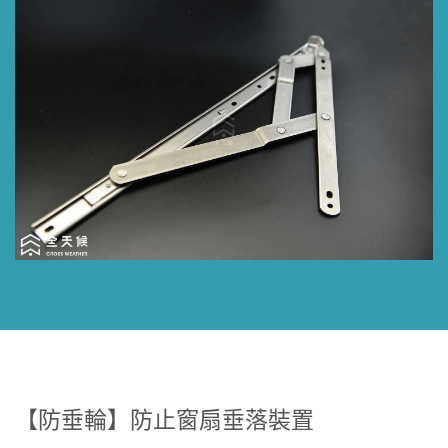
【防垂輪】防止窗扇垂落裝置