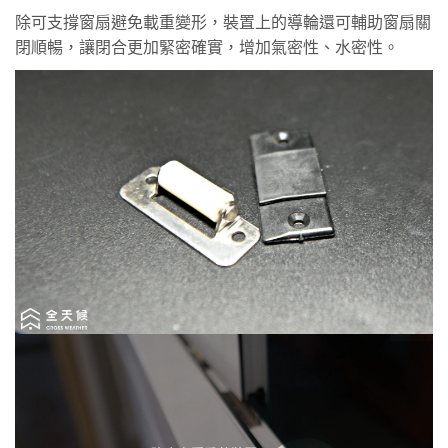
除可支撐窗扇避免載重變形，裝置上的導輪還可輔助窗扇關
閉順暢，讓閉合更加緊密確實，增加氣密性、水密性。