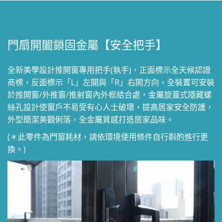
門扇開闔鎖固金屬【安全把手】
全新美學設計推開窗專用把手(執手)，正面標示全天候認證
商標，反面標示「L」左開與「R」右開方向，全裝置可安裝
於推開窗/外推窗/推射窗內外框結合處，金屬旋蓋式隱藏螺
絲孔設計使窗戶不易受有心人士破壞，提高居家安全防護，
外型簡潔美觀俐落，全金屬質感打造居家品味。
(＊此零件為門窗耗材，請依環境使用條件自行斟酌進行更
換。)