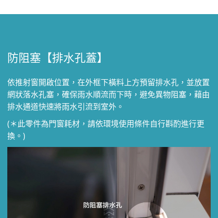
防阻塞【排水孔蓋】
依推射窗開啟位置，在外框下橫料上方預留排水孔，並放置
網狀落水孔塞，確保雨水順流而下時，避免異物阻塞，藉由
排水通道快速將雨水引流到室外。
(＊此零件為門窗耗材，請依環境使用條件自行斟酌進行更
換。)