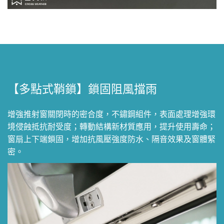
【多點式鞘鎖】鎖固阻風擋雨
增強推射窗關閉時的密合度，不鏽鋼組件，表面處理增強環
境侵蝕抵抗耐受度；轉動結構新材質應用，提升使用壽命；
窗扇上下端鎖固，增加抗風壓強度防水、隔音效果及窗體緊
密。