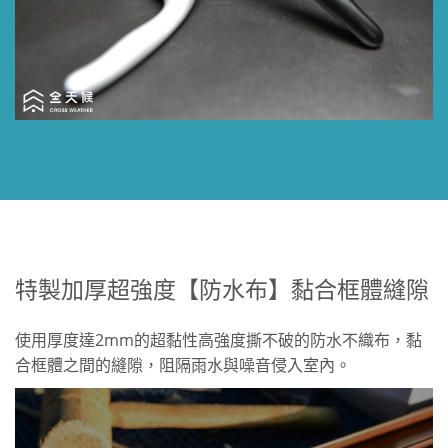
特製加厚超強度【防水布】黏合框體縫隙
使用厚度達2mm的超黏性高強度撕不破的防水不織布，黏
合框體之間的縫隙，阻隔雨水與噪音侵入室內。