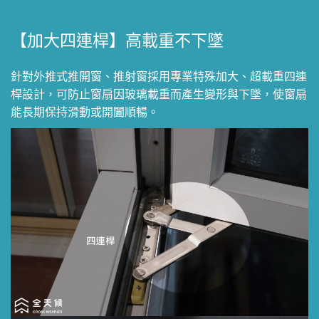
【加大四連桿】高載重不下墜
針對外推式推開窗、推射窗採用專業特殊加大、超載重四連
桿設計，可防止窗扇因玻璃載重而產生變形與下墜，使窗扇
能長期保持滑動或開闔順暢。