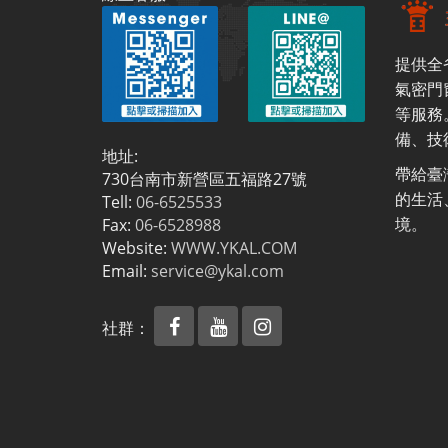
提供全
氣密門
等服務
備、技
地址:
帶給臺
730台南市新營區五福路27號
的生活
Tell:
06-6525533
境。
Fax:
06-6528988
Website:
WWW.YKAL.COM
Email:
service@ykal.com
社群：