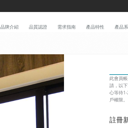
品牌介紹
品質認證
需求指南
產品特性
產品
此會員帳
請，以下
心等待1
戶權限。
註冊