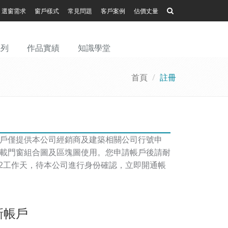
選窗需求
窗戶樣式
常見問題
客戶案例
估價丈量
系列
作品實績
知識學堂
首頁
註冊
戶僅提供本公司經銷商及建築相關公司行號申
載門窗組合圖及區塊圖使用。您申請帳戶後請耐
-2工作天，待本公司進行身份確認，立即開通帳
新帳戶