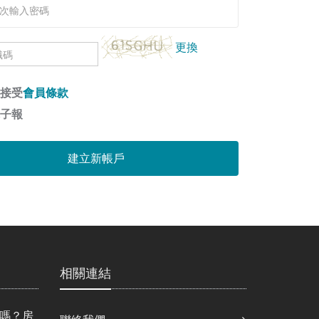
辨
更換
識
碼
接受
會員條款
圖
子報
片
建立新帳戶
相關連結
嗎？房