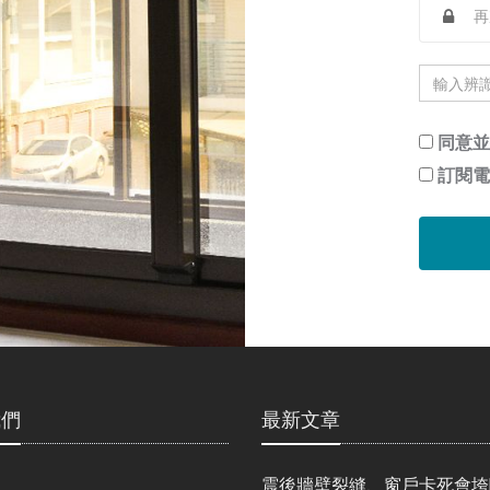
輸
入
辨
同意並
識
訂閱電
碼
我們
最新文章
震後牆壁裂縫、窗戶卡死會垮