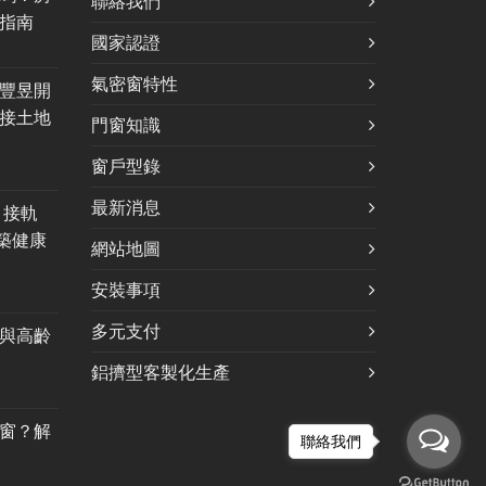
聯絡我們
指南
國家認證
氣密窗特性
豐昱開
接土地
門窗知識
窗戶型錄
最新消息
，接軌
建築健康
網站地圖
安裝事項
多元支付
與高齡
鋁擠型客製化生產
窗？解
聯絡我們