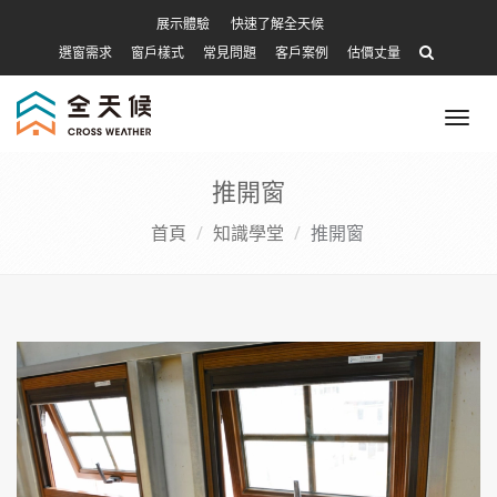
展示體驗
快速了解全天候
選窗需求
窗戶樣式
常見問題
客戶案例
估價丈量
Tog
nav
推開窗
首頁
知識學堂
推開窗