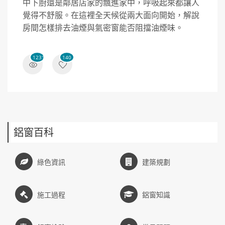
中下廚還是鄰居店家的飄進家中，呼吸起來都讓人
覺得不舒服。在這裡全天候從兩大面向開始，解說
房間怎樣排去油煙與氣密窗能否阻擋油煙味。
12317
140
鋁窗百科
綠色資訊
建築規劃
施工過程
鋁窗知識