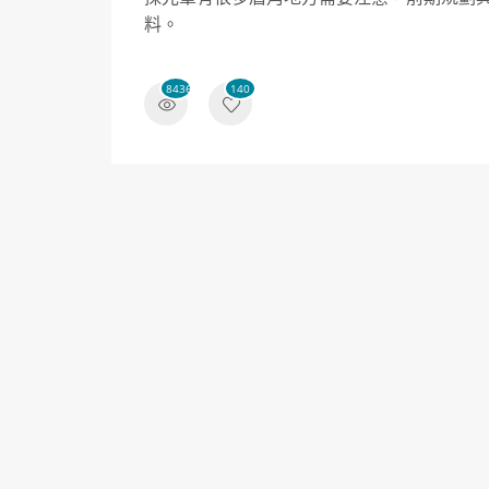
料。
84361
140