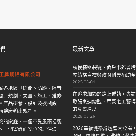
我們
最新文章
震後牆壁裂縫、窗戶卡死會垮
屋結構自檢與政府耐震補助全
2026-06-04
省各地區「節能、防颱、隔音
在追求細節的路上偏執，專訪
窗」規劃、丈量、施工、維修
發張家迪總監，用豪宅工藝轉
。產品研發、設計及機械設
的真實厚度
術整廠輸出規劃。
2026-05-26
灣的家庭，一個不受風雨侵襲
2026幸福健築論壇盛大登場
、一個寧靜而安心的居住環
WELL 國際標準，啟動台灣