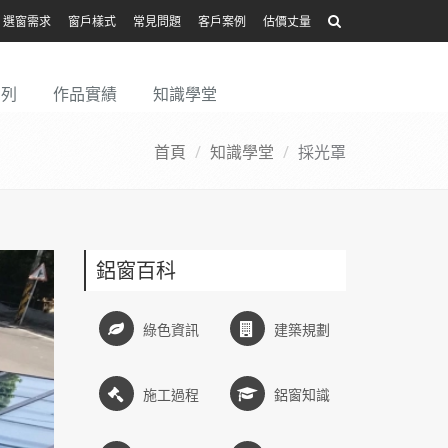
選窗需求
窗戶樣式
常見問題
客戶案例
估價丈量
系列
作品實績
知識學堂
首頁
知識學堂
採光罩
鋁窗百科
綠色資訊
建築規劃
施工過程
鋁窗知識