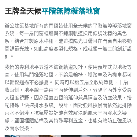
王牌全天候
平階無障礙落地窗
辦公建築基地所有的門窗皆使用全天候的平階無障礙落地窗
系統，每一扇門窗框體與不鏽鋼軌道採用低調沈穩的黑色
系，結合訂製原木格柵，能遮擋陽光日曬且在門窗自由移動
間調節光線，如此高度客製化規格，成就獨一無二的創新設
計。
我們的專利地平五道不鏽鋼軌道設計，使用預埋式與地板等
高，使用無門檻落地窗，不論是輪椅、腳踏車及汽機車都可
以輕鬆通過不必擔憂。 同時可以讓五扇全收納單側，十扇
收兩側，地平線一路由室內延伸到戶外，分隔室內外享受最
大程度視野，因為是氣密窗的延伸兼具隔音及防塵效果，搭
配特殊「快速排水系統」設計，面對強風挾暴雨依然能排除
雨水不倒灌，抗氣壓設計能有效解決颱風天室內滲水之疑
慮，堅固框體結構及其特殊專利五金，也能有效防止強風以
及雨水侵擾。