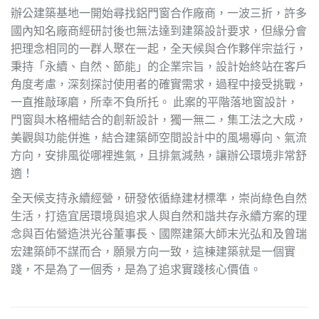
辦公建築基地一開始尋找鋁門窗合作廠商，一波三折，許多
國內知名廠商經研討後也無法達到建築設計要求，但緣分會
把理念相同的一群人聚在一起，全天候與合作夥伴宗益行，
秉持「永續、自然、節能」的企業宗旨，設計始終站在客戶
角度考慮，深刻探討使用者的確實需求，過程中接受挑戰，
一直推敲琢磨，所幸不負所托。 此案的平階落地窗設計，
門窗與木格柵結合的創新設計，獨一無二，集工法之大成，
美觀與功能併進，結合建築師空間設計中的風場導向、氣流
方向，安排風從哪裡進氣，且排氣減熱，讓辦公環境非常舒
適！
全天候支持永續經營，研發依循綠建材標準，崇尚綠色自然
生活，打造宜居環境與追求人與自然和諧共存永續方案的理
念與百佑營造洪光谷董事長、國際建築大師末光弘和及曾瑞
宏建築師不謀而合，願景方向一致，這棟建築就是一個實
踐，不是為了一個秀，是為了追求實踐核心價值。