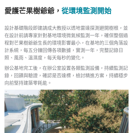
愛護芒果樹爺爺，
從環境監測開始
設計基礎階段即建請成大教授以透地雷達探測避開樹根，並
在設計前請專家針對基地環境微氣候監測一年，確保整個過
程對芒果樹爺爺生長的環境影響最小，在基地的三個角落設
計系統，每五分鐘回傳各項數據，實測一年，完整記錄日
照、風雨、溫濕度，每天每秒的變化。
辦公基地完工後，在辦公室設置各類監測設備，持續監測記
錄，回饋與驗證，確認是否達標，檢討精進方案，持續穩步
向前堅持建築零耗能。