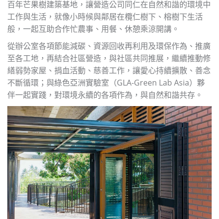
百年芒果樹建築基地，讓營造公司同仁在自然和諧的環境中
工作與生活，就像小時候與鄰居在欖仁樹下、榕樹下生活
般，一起互助合作忙農事、用餐、休憩乘涼開講。
從辦公室各項節能減碳、資源回收再利用及環保作為、推廣
至各工地，再結合社區營造，與社區共同推展，繼續推動修
繕弱勢家屋、捐血活動、慈善工作，讓愛心持續擴散、善念
不斷循環；與綠色亞洲實驗室（GLA-Green Lab Asia）夥
伴一起實踐，對環境永續的各項作為，與自然和諧共存。