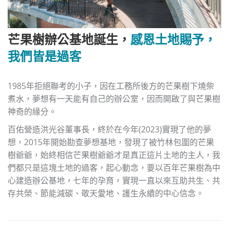
芒果樹辦公基地誕生，
感恩土地賜予，
我們皆是過客
1985年拒絕聯考的小子，因在工務所後方的芒果樹下燒柴
煮水，夢想有一天能有自己的辦公室，因而開啟了與芒果樹
神奇的緣分。
百佑營造洪光谷董事長，終於在今年(2023)實現了他的夢
想，2015年開始勘查夢想基地，發現了被竹林包圍的芒果
樹爺爺，始終相信芒果樹爺爺才是真正這片土地的主人，我
們都只是這塊土地的過客，起心動念，要以百年芒果樹為中
心建造辦公基地，七年的孕育，實現一直以來互助共生、共
存共榮、節能減碳、敬天愛地、護生永續的中心信念。