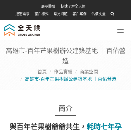
展示體驗
快速了解全天候
選窗需求
窗戶樣式
常見問題
客戶案例
估價丈量
Tog
nav
高雄市-百年芒果樹辦公建築基地 ｜百佑營
造
首頁
作品實績
商業空間
高雄市-百年芒果樹辦公建築基地 ｜百佑營造
簡介
與百年芒果樹爺爺共生，
耗時七年孕