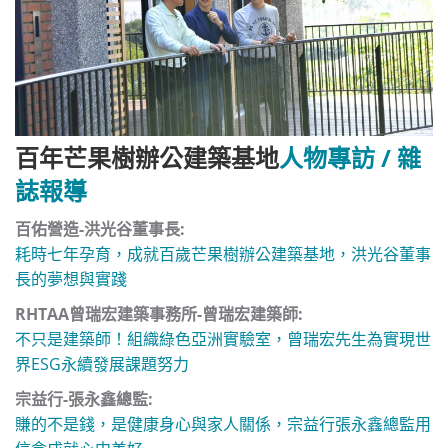
百年芒果樹辦公建築基地
人物專訪 / 雜
誌報導
百佑營造-洪光谷董事長:
耗時七年孕育，成就百歲芒果樹辦公建築基地，洪光谷董事
長的夢想與實踐
RHTAA曾瑞宏建築事務所-曾瑞宏建築師:
不只是建築師！組織綠色亞洲實驗室，曾瑞宏先生為實現世
界ESG永續發展課題努力
宗益行-張永鑫總監:
賺的不是錢，是健康身心與家人關係，宗益行張永鑫總監用