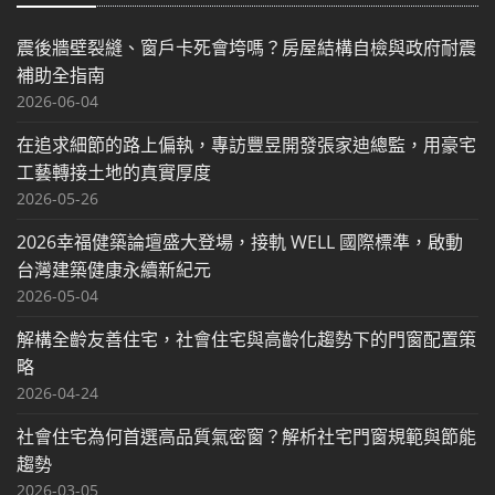
震後牆壁裂縫、窗戶卡死會垮嗎？房屋結構自檢與政府耐震
補助全指南
2026-06-04
在追求細節的路上偏執，專訪豐昱開發張家迪總監，用豪宅
工藝轉接土地的真實厚度
2026-05-26
2026幸福健築論壇盛大登場，接軌 WELL 國際標準，啟動
台灣建築健康永續新紀元
2026-05-04
解構全齡友善住宅，社會住宅與高齡化趨勢下的門窗配置策
略
2026-04-24
社會住宅為何首選高品質氣密窗？解析社宅門窗規範與節能
趨勢
2026-03-05