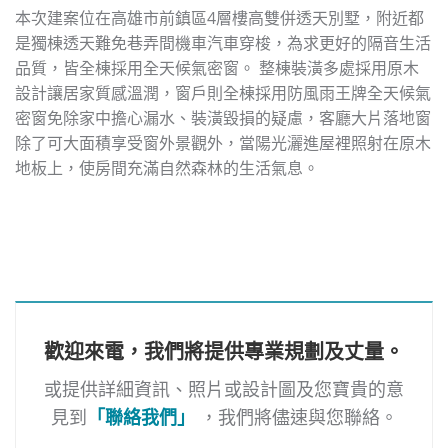
本次建案位在高雄市前鎮區4層樓高雙併透天別墅，附近都
是獨棟透天難免巷弄間機車汽車穿梭，為求更好的隔音生活
品質，皆全棟採用全天候氣密窗。 整棟裝潢多處採用原木
設計讓居家質感溫潤，窗戶則全棟採用防風雨王牌全天候氣
密窗免除家中擔心漏水、裝潢毀損的疑慮，客廳大片落地窗
除了可大面積享受窗外景觀外，當陽光灑進屋裡照射在原木
地板上，使房間充滿自然森林的生活氣息。
歡迎來電，我們將提供專業規劃及丈量。
或提供詳細資訊、照片或設計圖及您寶貴的意
見到
「聯絡我們」
，我們將儘速與您聯絡。