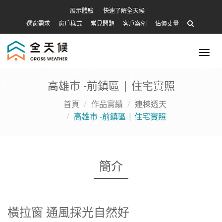
展示體驗
快速了解全天候
選窗需求
窗戶樣式
常見問題
客戶案例
估價丈量
Tog
nav
高雄市 -前鎮區 | 住宅實照
首頁
作品實績
連棟透天
高雄市 -前鎮區 | 住宅實照
簡介
橫拉窗 通風採光自然好