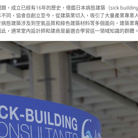
立已經有16年的歷史，借鑑日本病態建築（sick buildin
本不同，協會自創立至今，從建築業切入，吸引了大量產業專業
於病態建築涉及到空氣品質和綠色建築材料等多個面向，建築業
因此，通常室內設計師和建商是最適合學習這一領域知識的群體