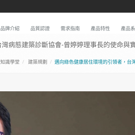
品牌介紹
品質認證
需求指南
產品特性
產品
灣病態建築診斷協會-曾婷婷理事長的使命與
知識學堂
建築規劃
邁向綠色健康居住環境的引領者，台