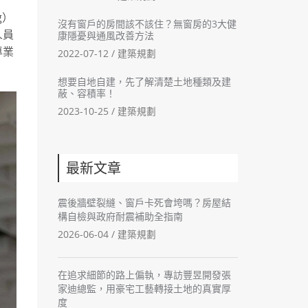
g）
沒有窗戶的房間該不該住？無窗房的3大健
人員
康隱憂與通風改善方法
專業
2022-07-12 /
建築規劃
。
想要自地自建，先了解清楚土地種類及建
蔽、容積率！
2023-10-25 /
建築規劃
最新文章
震後牆壁裂縫、窗戶卡死會垮嗎？房屋結
構自檢與政府耐震補助全指南
2026-06-04 /
建築規劃
在追求細節的路上偏執，專訪豐昱開發張
家迪總監，用豪宅工藝轉接土地的真實厚
度