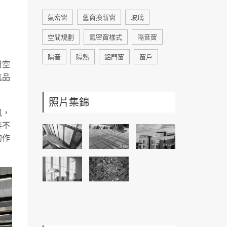
氣密窗
舊窗換新窗
玻璃
空間規劃
氣密窗樣式
隔音窗
隔音
隔熱
鋁門窗
窗戶
對空
氣品
照片集錦
風，
排不
的作