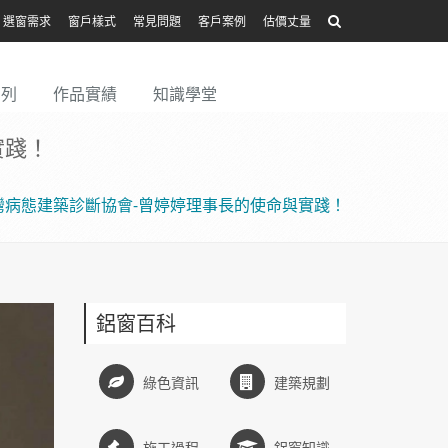
選窗需求
窗戶樣式
常見問題
客戶案例
估價丈量
系列
作品實績
知識學堂
實踐！
灣病態建築診斷協會-曾婷婷理事長的使命與實踐！
鋁窗百科
綠色資訊
建築規劃
施工過程
鋁窗知識