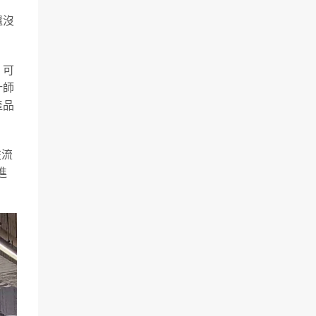
還沒
，可
計師
產品
交流
進