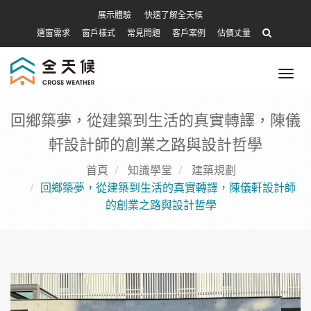
展示體驗
快速了解全天候
選窗需求
窗戶樣式
常見問題
客戶案例
估價丈量
Tog
nav
回鄉築夢，從建築到生活的真實轉譯，陳儀
軒設計師的創業之路與設計哲學
首頁
知識學堂
建築規劃
回鄉築夢，從建築到生活的真實轉譯，陳儀軒設計師
的創業之路與設計哲學