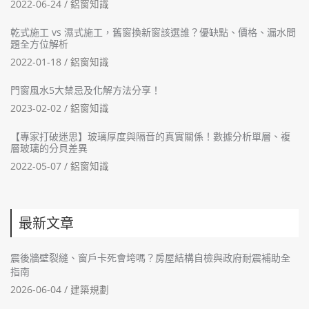
2022-06-24 /
鋁窗知識
乾式施工 vs 濕式施工，舊窗換新窗該選誰？優缺點、價格、漏水問
題全方位解析
2022-01-18 /
鋁窗知識
門窗風水5大禁忌及化解方法分享！
2023-02-02 /
鋁窗知識
【專家打破迷思】玻璃厚度與隔音的真實關係！數據分析單層、複
層玻璃的分貝差異
2022-05-07 /
鋁窗知識
最新文章
震後牆壁裂縫、窗戶卡死會垮嗎？房屋結構自檢與政府耐震補助全
指南
2026-06-04 /
建築規劃