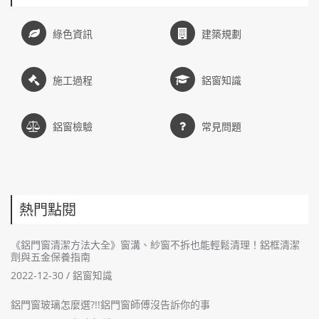
綠色資訊
建築規劃
施工過程
鋁窗知識
鋁窗檢驗
常見問題
熱門點閱
《鋁門窗清潔方法大全》窗溝、紗窗不拆也能輕鬆清理！鋁框清潔
劑與五金保養指南
2022-12-30 /
鋁窗知識
鋁門窗玻璃怎麼選?!!鋁門窗師傅沒告訴你的事