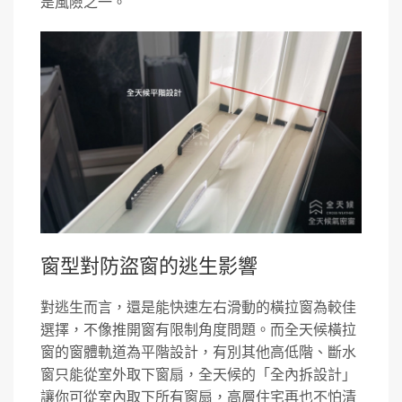
是風險之一。
窗型對防盜窗的逃生影響
對逃生而言，還是能快速左右滑動的橫拉窗為較佳
選擇，不像推開窗有限制角度問題。而全天候橫拉
窗的窗體軌道為平階設計，有別其他高低階、斷水
窗只能從室外取下窗扇，全天候的「全內拆設計」
讓你可從室內取下所有窗扇，高層住宅再也不怕清