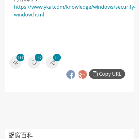
https://www.ykal.com/knowledge/windows/security-
window.html
18971
140
111
Copy URL
鋁窗百科