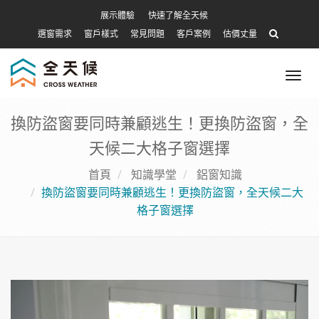
展示體驗
快速了解全天候
選窗需求
窗戶樣式
常見問題
客戶案例
估價丈量
Tog
nav
換防盜窗要同時兼顧逃生！更換防盜窗，全
天候二大格子窗選擇
首頁
知識學堂
鋁窗知識
換防盜窗要同時兼顧逃生！更換防盜窗，全天候二大
格子窗選擇